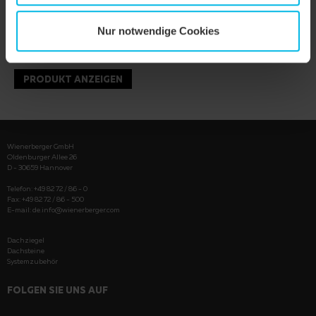
Nur notwendige Cookies
PRODUKT ANZEIGEN
Wienerberger GmbH
Oldenburger Allee 26
D - 30659 Hannover
Telefon: +49 82 72 / 86 - 0
Fax: +49 82 72 / 86 - 500
E-mail:
de.info@wienerberger.com
Dachziegel
Dachsteine
Systemzubehör
FOLGEN SIE UNS AUF