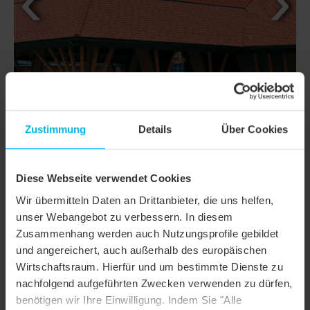
Zustimmung
Details
Über Cookies
Diese Webseite verwendet Cookies
DETAILS
Wir übermitteln Daten an Drittanbieter, die uns helfen,
unser Webangebot zu verbessern. In diesem
MODELL
KLASSIK RUNDSCHNITT
Zusammenhang werden auch Nutzungsprofile gebildet
und angereichert, auch außerhalb des europäischen
Produktfamilie
Biberschwanzziegel KLASSIK
Wirtschaftsraum. Hierfür und um bestimmte Dienste zu
Produktgruppe
Dachziegel
nachfolgend aufgeführten Zwecken verwenden zu dürfen,
benötigen wir Ihre Einwilligung. Indem Sie "Alle
Objektart
Öffentliches Gebäude