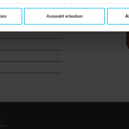
bäude
ies
Auswahl erlauben
A
l
e
ehör