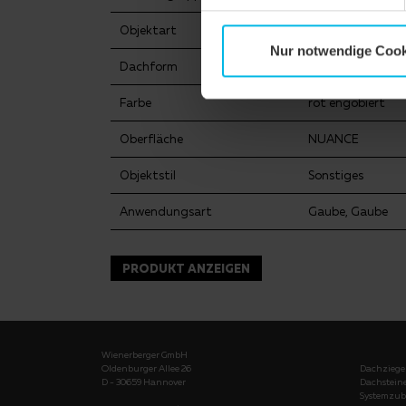
Objektart
Öffentliches Ge
Nur notwendige Cook
Dachform
Sonderform
Farbe
rot engobiert
Oberfläche
NUANCE
Objektstil
Sonstiges
Anwendungsart
Gaube, Gaube
PRODUKT ANZEIGEN
Wienerberger GmbH
Oldenburger Allee 26
Dachziege
D - 30659 Hannover
Dachstein
Systemzub