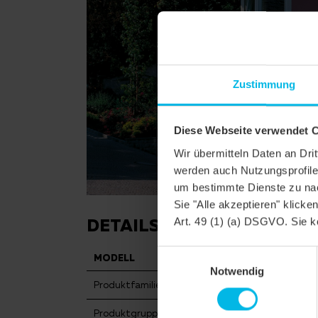
Zustimmung
Diese Webseite verwendet 
Wir übermitteln Daten an Dr
werden auch Nutzungsprofile 
um bestimmte Dienste zu nac
Sie "Alle akzeptieren" klicke
DETAILS
Art. 49 (1) (a) DSGVO. Sie k
Einwilligungsauswahl
MODELL
KLASSIK RUND
Notwendig
Produktfamilie
Biberschwanzzieg
Produktgruppe
Dachziegel