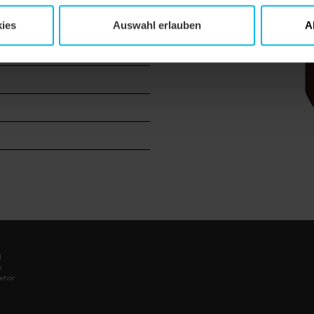
äude
ies
Auswahl erlauben
A
l
e
ehör