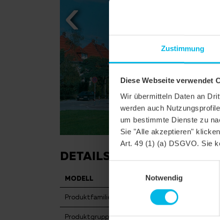
Zustimmung
Diese Webseite verwendet 
Wir übermitteln Daten an Dr
werden auch Nutzungsprofile 
um bestimmte Dienste zu nac
Sie "Alle akzeptieren" klicke
Art. 49 (1) (a) DSGVO. Sie k
DETAILS
Einwilligungsauswahl
Notwendig
MODELL
KLASSIK RUNDS
Produktfamilie
Biberschwanzzieg
Produktgruppe
Dachziegel