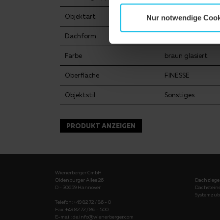
Objektart
Öffentliches Geb
Nur notwendige Cook
Dachform
Walmdach
Farbe
braun glasiert
Oberfläche
FINESSE
Objektstil
Sonstiges
PRODUKT ANZEIGEN
Wienerberger GmbH
Oldenburger Allee 26
Dachziege
D - 30659 Hannover
Dachstein
Systemzub
Telefon: +49 82 72 / 86 - 0
Fax: +49 82 72 / 86 - 500
E-mail:
de.info@wienerberger.com