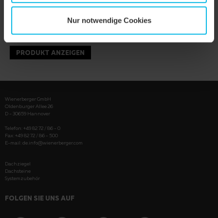
Nur notwendige Cookies
PRODUKT ANZEIGEN
Wienerberger GmbH
Oldenburger Allee 26
D - 30659 Hannover
Telefon: +49 82 72 / 86 - 0
Fax: +49 82 72 / 86 - 500
E-mail:
de.info@wienerberger.com
Dachziegel
Dachsteine
Systemzubehör
FOLGEN SIE UNS AUF