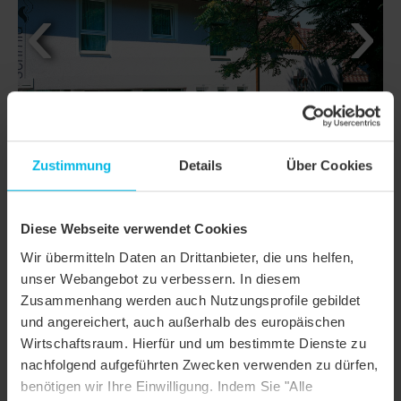
Zustimmung
Details
Über Cookies
Diese Webseite verwendet Cookies
Wir übermitteln Daten an Drittanbieter, die uns helfen,
unser Webangebot zu verbessern. In diesem
DETAILS
Zusammenhang werden auch Nutzungsprofile gebildet
und angereichert, auch außerhalb des europäischen
MODELL
PROFIL RILLENBIBER RUNDSCHNITT
Wirtschaftsraum. Hierfür und um bestimmte Dienste zu
Produktfamilie
Biberschwanzziegel PROFIL
nachfolgend aufgeführten Zwecken verwenden zu dürfen,
benötigen wir Ihre Einwilligung. Indem Sie "Alle
Produktgruppe
Dachziegel