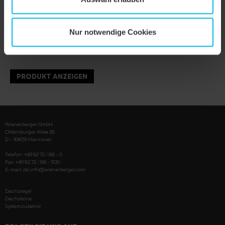
Nur notwendige Cookies
PRODUKT ANZEIGEN
Wienerberger GmbH
Oldenburger Allee 26
D - 30659 Hannover
Telefon: +49 82 72 / 86 - 0
Fax: +49 82 72 / 86 - 500
E-mail:
de.info@wienerberger.com
Dachziegel
Dachsteine
Systemzubehör