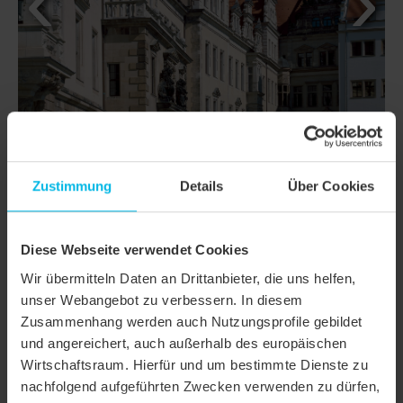
Zustimmung
Details
Über Cookies
Diese Webseite verwendet Cookies
DETAILS
Wir übermitteln Daten an Drittanbieter, die uns helfen,
MODELL
PROFIL SÄCHSISCHE BIBER 15,5X38X1,2
unser Webangebot zu verbessern. In diesem
Zusammenhang werden auch Nutzungsprofile gebildet
Produktfamilie
Biberschwanzziegel PROFIL
und angereichert, auch außerhalb des europäischen
Wirtschaftsraum. Hierfür und um bestimmte Dienste zu
Produktgruppe
Dachziegel
nachfolgend aufgeführten Zwecken verwenden zu dürfen,
Objektart
Öffentliches Gebäude