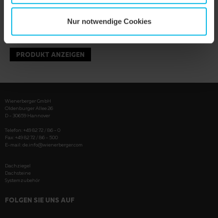
Nur notwendige Cookies
PRODUKT ANZEIGEN
Wienerberger GmbH
Oldenburger Allee 26
D - 30659 Hannover
Telefon: +49 82 72 / 86 - 0
Fax: +49 82 72 / 86 - 500
E-mail:
de.info@wienerberger.com
Dachziegel
Dachsteine
Systemzubehör
FOLGEN SIE UNS AUF