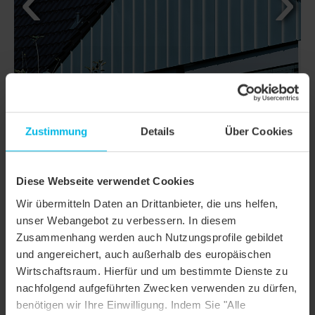
Zustimmung
Details
Über Cookies
Diese Webseite verwendet Cookies
DETAILS
Wir übermitteln Daten an Drittanbieter, die uns helfen,
unser Webangebot zu verbessern. In diesem
MODELL
TERRA OPTIMA
Zusammenhang werden auch Nutzungsprofile gebildet
und angereichert, auch außerhalb des europäischen
Produktfamilie
Reformziegel
Wirtschaftsraum. Hierfür und um bestimmte Dienste zu
Produktgruppe
Dachziegel
nachfolgend aufgeführten Zwecken verwenden zu dürfen,
benötigen wir Ihre Einwilligung. Indem Sie "Alle
Objektart
Einfamilienhaus