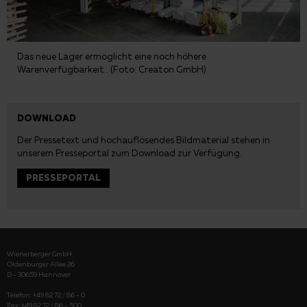
Das neue Lager ermöglicht eine noch höhere
Warenverfügbarkeit.. (Foto: Creaton GmbH)
DOWNLOAD
Der Pressetext und hochauflösendes Bildmaterial stehen in
unserem
Presseportal
zum Download zur Verfügung.
PRESSEPORTAL
Wienerberger GmbH
Oldenburger Allee 26
D - 30659 Hannover
Telefon: +49 82 72 / 86 - 0
Fax: +49 82 72 / 86 - 500