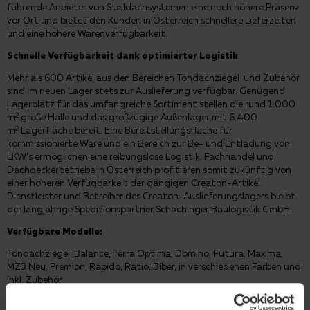
führende Anbieter von Steildachsystemen eine noch höhere Präsenz
vor Ort und bietet den Kunden in Österreich schnellere Lieferzeiten
und eine höhere Warenverfügbarkeit.
Schnelle Verfügbarkeit dank optimierter Logistik
Mehr als 600 Artikel aus den Bereichen Tondachziegel und Zubehör
sind im neuen Lager stets zur Auslieferung verfügbar. Genügend
Lagerplatz für das umfangreiche Sortiment stellen die rund 1.000
2
m
große Halle und das großzügige Außenlager mit 6.400
2
m
Lagerfläche bereit. Eine Bereitstellungsfläche für
kommissionierte Ware und ein Bereich zur Be- und Entladung von
LKW’s ermöglichen eine reibungslose Logistik. Fachhandel und
Dachdeckerbetriebe in Österreich profitieren somit zukünftig von
einer höheren Verfügbarkeit der gängigen Creaton-Artikel.
Dienstleister und Betreiber des Creaton-Auslieferungslagers bleibt
der langjährige Speditionspartner Schachinger Baulogistik GmbH.
Verfügbare Modelle:
Tondachziegel: Balance, Terra Optima, Domino, Futura, Maxima,
MZ3 Neu, Premion, Rapido, Ratio, Biber, in verschiedenen Farben und
inkl. Zubehör
Adresse des Lagers: