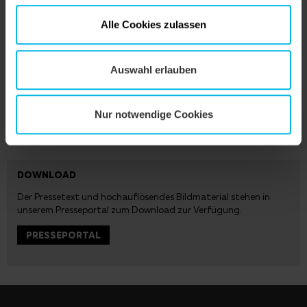
Alle Cookies zulassen
Auswahl erlauben
Creaton-Geschäftsführer Dr. Sebastian Dresse (l.) und Terreal-
CEO Laurent Musy führen die beiden Unternehmen in eine
Nur notwendige Cookies
gemeinsame Zukunft. (Foto: Creaton GmbH)
DOWNLOAD
Der Pressetext und hochauflösendes Bildmaterial stehen in
unserem
Presseportal
zum Download zur Verfügung.
PRESSEPORTAL