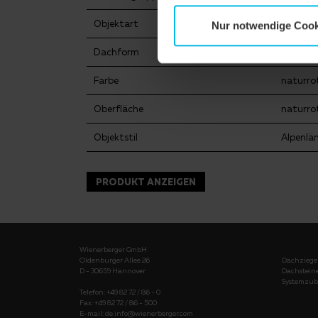
Objektart
Einfami
Nur notwendige Cook
Dachform
Satteld
Farbe
naturro
Oberfläche
naturro
Objektstil
Alpenlä
PRODUKT ANZEIGEN
Wienerberger GmbH
Oldenburger Allee 26
Dachziege
D - 30659 Hannover
Dachstein
Systemzub
Telefon: +49 82 72 / 86 - 0
Fax: +49 82 72 / 86 - 500
E-mail:
de.info@wienerberger.com