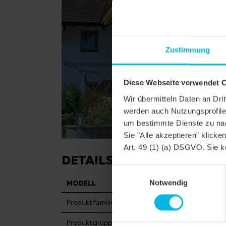
Zustimmung
Diese Webseite verwendet 
Wir übermitteln Daten an Dr
werden auch Nutzungsprofile 
um bestimmte Dienste zu nac
Sie "Alle akzeptieren" klicke
Art. 49 (1) (a) DSGVO. Sie k
DETAILS
Einwilligungsauswahl
Notwendig
MODELL
FUTUR
Produktfamilie
Flachda
Produktgruppe
Dachzie