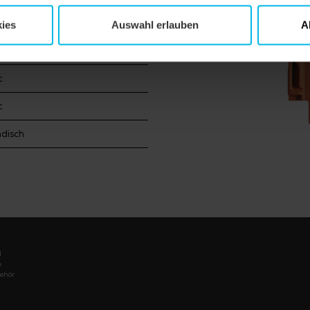
lienhaus
ies
Auswahl erlauben
A
ach
t
t
ndisch
l
e
ehör