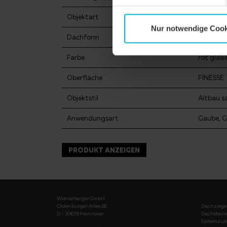
Objektart
Einfamil
Nur notwendige Cook
Dachform
Krüppel
Farbe
rot glasi
Oberfläche
FINESSE
Objektstil
Altbau s
Anwendungsart
Gaube, 
PRODUKT ANZEIGEN
Wienerberger GmbH
Oldenburger Allee 26
Dachziege
D - 30659 Hannover
Dachstein
Systemzub