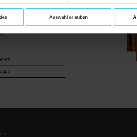
ienhaus
ies
Auswahl erlauben
A
walmdach
ert
aniert
Gaube
l
e
ehör