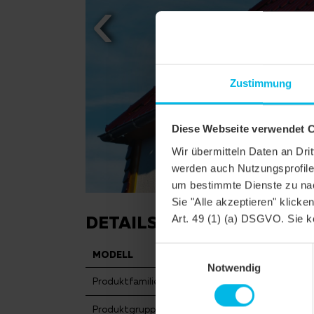
Zustimmung
Diese Webseite verwendet 
Wir übermitteln Daten an Dr
werden auch Nutzungsprofile 
um bestimmte Dienste zu nac
Sie "Alle akzeptieren" klicke
DETAILS
Art. 49 (1) (a) DSGVO. Sie k
Einwilligungsauswahl
MODELL
FUTURA
Notwendig
Produktfamilie
Flachdac
Produktgruppe
Dachzieg