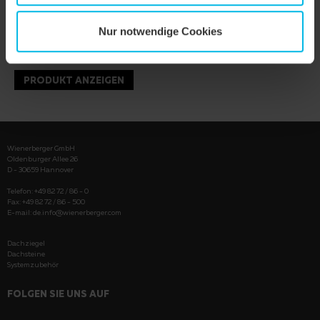
Nur notwendige Cookies
PRODUKT ANZEIGEN
Wienerberger GmbH
Oldenburger Allee 26
D - 30659 Hannover
Telefon: +49 82 72 / 86 - 0
Fax: +49 82 72 / 86 - 500
E-mail:
de.info@wienerberger.com
Dachziegel
Dachsteine
Systemzubehör
FOLGEN SIE UNS AUF