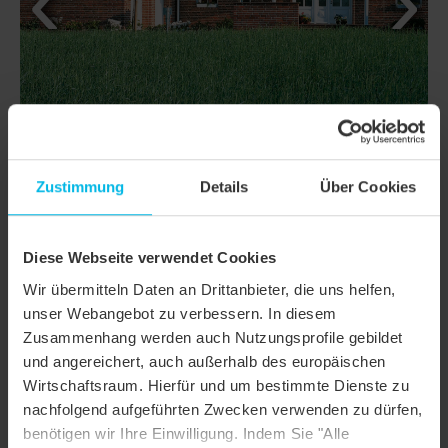
Zustimmung
Details
Über Cookies
Diese Webseite verwendet Cookies
DETAILS
Wir übermitteln Daten an Drittanbieter, die uns helfen,
unser Webangebot zu verbessern. In diesem
MODELL
FUTURA
Zusammenhang werden auch Nutzungsprofile gebildet
und angereichert, auch außerhalb des europäischen
Produktfamilie
Flachdachziegel
Wirtschaftsraum. Hierfür und um bestimmte Dienste zu
Produktgruppe
Dachziegel
nachfolgend aufgeführten Zwecken verwenden zu dürfen,
benötigen wir Ihre Einwilligung. Indem Sie "Alle
Objektart
Einfamilienhaus