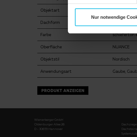
Objektart
Einfamilienh
Nur notwendige Cook
Dachform
Satteldach
Farbe
schieferton 
Oberfläche
NUANCE
Objektstil
Nordisch
Anwendungsart
Gaube, Gau
PRODUKT ANZEIGEN
Wienerberger GmbH
Oldenburger Allee 26
Dachziege
D - 30659 Hannover
Dachstein
Systemzub