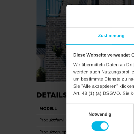
Zustimmung
Diese Webseite verwendet 
Wir übermitteln Daten an Dr
werden auch Nutzungsprofile 
um bestimmte Dienste zu nac
Sie "Alle akzeptieren" klicke
DETAILS
Art. 49 (1) (a) DSGVO. Sie k
Einwilligungsauswahl
MODELL
FUTURA
Notwendig
Produktfamilie
Flachdachzi
Produktgruppe
Dachziegel