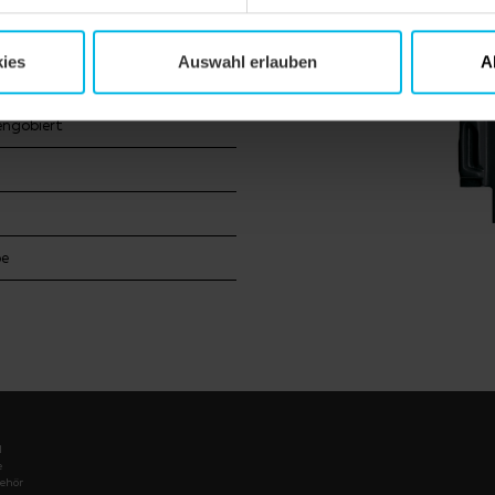
aus
ies
Auswahl erlauben
A
engobiert
be
l
e
ehör