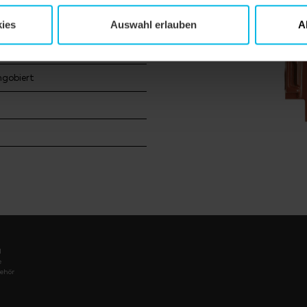
haus
ies
Auswahl erlauben
A
ngobiert
l
e
ehör