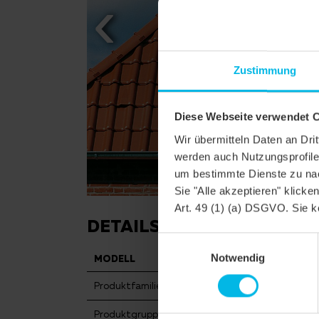
Zustimmung
Diese Webseite verwendet 
Wir übermitteln Daten an Dr
werden auch Nutzungsprofile 
um bestimmte Dienste zu nac
Sie "Alle akzeptieren" klicke
Art. 49 (1) (a) DSGVO. Sie k
DETAILS
Einwilligungsauswahl
Notwendig
MODELL
FUTURA
Produktfamilie
Flachdachzi
Produktgruppe
Dachziegel