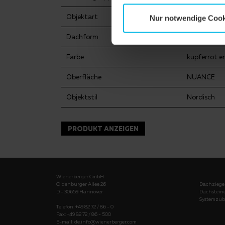
Objektart
Einfamilien
Nur notwendige Cook
Dachform
Walmdach
Farbe
kupferrot e
Oberfläche
NUANCE
Objektstil
Nordisch
PRODUKT ANZEIGEN
Wienerberger GmbH
Oldenburger Allee 26
Dachziege
D - 30659 Hannover
Dachstein
Systemzub
Telefon: +49 82 72 / 86 - 0
Fax: +49 82 72 / 86 - 500
E-mail:
de.info@wienerberger.com