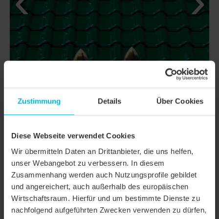
Zustimmung
Details
Über Cookies
Diese Webseite verwendet Cookies
DETAILS
Wir übermitteln Daten an Drittanbieter, die uns helfen,
MODELL
FUTURA
unser Webangebot zu verbessern. In diesem
Zusammenhang werden auch Nutzungsprofile gebildet
Produktfamilie
Flachdachziegel
und angereichert, auch außerhalb des europäischen
Wirtschaftsraum. Hierfür und um bestimmte Dienste zu
Produktgruppe
Dachziegel
nachfolgend aufgeführten Zwecken verwenden zu dürfen,
Objektart
Einfamilienhaus