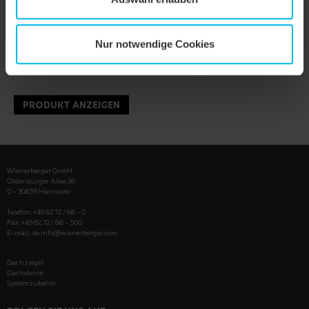
Nur notwendige Cookies
PRODUKT ANZEIGEN
Wienerberger GmbH
Oldenburger Allee 26
D - 30659 Hannover
Telefon: +49 82 72 / 86 - 0
Fax: +49 82 72 / 86 - 500
E-mail:
de.info@wienerberger.com
Dachziegel
Dachsteine
Systemzubehör