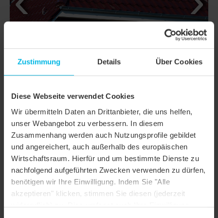
Zustimmung
Details
Über Cookies
Diese Webseite verwendet Cookies
Wir übermitteln Daten an Drittanbieter, die uns helfen,
unser Webangebot zu verbessern. In diesem
Zusammenhang werden auch Nutzungsprofile gebildet
DETAILS
und angereichert, auch außerhalb des europäischen
Wirtschaftsraum. Hierfür und um bestimmte Dienste zu
MODELL
FUTURA
nachfolgend aufgeführten Zwecken verwenden zu dürfen,
Produktfamilie
Flachdachziegel
benötigen wir Ihre Einwilligung. Indem Sie "Alle
akzeptieren" klicken, stimmen Sie diesen (jederzeit
Produktgruppe
Dachziegel
widerruflich) zu. Dies umfasst auch Ihre Einwilligung
nach Art. 49 (1) (a) DSGVO. Sie können Ihre
Farbe
weinrot glasiert