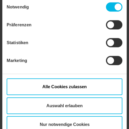
Einwilligungsauswahl
Einstellungen ändern oder die Datenverarbeitung
Notwendig
Oberfläche
FINESSE
ablehnen.
Präferenzen
Statistiken
Marketing
Alle Cookies zulassen
Auswahl erlauben
Nur notwendige Cookies
PRODUKT ANZEIGEN