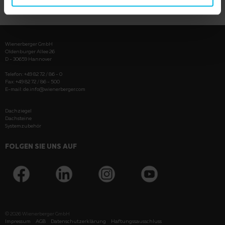
Wienerberger GmbH
Oldenburger Allee 26
D - 30659 Hannover
Telefon: +49 82 72 / 86 - 0
Fax: +49 82 72 / 86 - 500
E-mail:
de.info@wienerberger.com
Dachziegel
Dachsteine
Systemzubehör
FOLGEN SIE UNS AUF
© 2026
Wienerberger GmbH
Impressum
AGB
Datenschutzerklärung
Haftungssausschluss