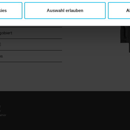
iebau
ies
Auswahl erlauben
A
ach
gobiert
E
es
l
e
ehör