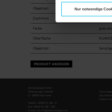
Objektart
Industr
Nur notwendige Cook
Dachform
Satteld
Farbe
grau en
Oberfläche
NUANC
Objektstil
Sonstig
PRODUKT ANZEIGEN
Wienerberger GmbH
Oldenburger Allee 26
Dachziege
D - 30659 Hannover
Dachstein
Systemzub
Telefon: +49 82 72 / 86 - 0
Fax: +49 82 72 / 86 - 500
E-mail:
de.info@wienerberger.com