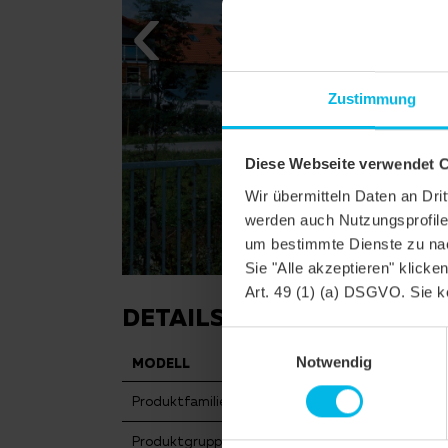
Zustimmung
Diese Webseite verwendet 
Wir übermitteln Daten an Dr
werden auch Nutzungsprofile 
um bestimmte Dienste zu nac
Sie "Alle akzeptieren" klicke
Art. 49 (1) (a) DSGVO. Sie k
DETAILS
Einwilligungsauswahl
Notwendig
MODELL
FUTUR
Produktfamilie
Flachda
Produktgruppe
Dachzie