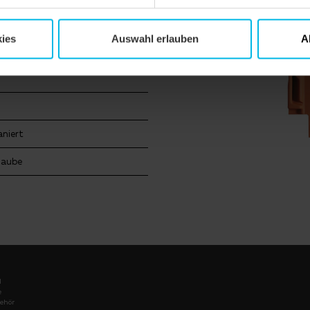
lienhaus
ies
Auswahl erlauben
A
ch
aniert
Gaube
l
e
ehör