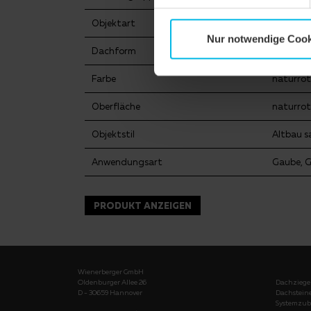
Objektart
Mehrfami
Nur notwendige Cook
Dachform
Walmda
Farbe
naturrot
Oberfläche
naturrot
Objektstil
Altbau s
Anwendungsart
Gaube, 
PRODUKT ANZEIGEN
Wienerberger GmbH
Oldenburger Allee 26
Dachziege
D - 30659 Hannover
Dachstein
Systemzub