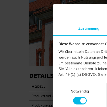
Zustimmung
Diese Webseite verwendet 
Wir übermitteln Daten an Dr
werden auch Nutzungsprofile 
um bestimmte Dienste zu nac
Sie "Alle akzeptieren" klicke
DETAILS
Art. 49 (1) (a) DSGVO. Sie k
Einwilligungsauswahl
MODELL
FUTUR
Notwendig
Produktfamilie
Flachdac
Produktgruppe
Dachzieg