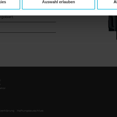
ies
Auswahl erlauben
A
ngobiert
l
e
ehör
zerklärung
Haftungssausschluss