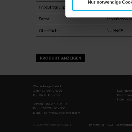
Nur notwendige Cook
Produktgruppe
Dachziegel
Farbe
schieferton e
Oberfläche
NUANCE
PRODUKT ANZEIGEN
Wienerberger GmbH
Oldenburger Allee 26
Dachziege
D - 30659 Hannover
Dachstein
Systemzub
Telefon: +49 82 72 / 86 - 0
Fax: +49 82 72 / 86 - 500
E-mail:
de.info@wienerberger.com
© 2026
Wienerberger GmbH
Impressum
AGB
Datenschut