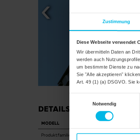
Zustimmung
Diese Webseite verwendet 
Wir übermitteln Daten an Dr
werden auch Nutzungsprofile 
um bestimmte Dienste zu nac
Sie "Alle akzeptieren" klicke
Art. 49 (1) (a) DSGVO. Sie k
Einwilligungsauswahl
Notwendig
DETAILS
MODELL
FUTURA
Produktfamilie
Flachdachzie