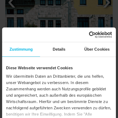
Zustimmung
Details
Über Cookies
Diese Webseite verwendet Cookies
DETAILS
Wir übermitteln Daten an Drittanbieter, die uns helfen,
unser Webangebot zu verbessern. In diesem
MODELL
FUTURA
Zusammenhang werden auch Nutzungsprofile gebildet
und angereichert, auch außerhalb des europäischen
Produktfamilie
Flachdachziegel
Wirtschaftsraum. Hierfür und um bestimmte Dienste zu
Produktgruppe
Dachziegel
nachfolgend aufgeführten Zwecken verwenden zu dürfen,
benötigen wir Ihre Einwilligung. Indem Sie "Alle
Objektart
Öffentliches Gebäude