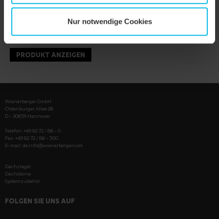
Nur notwendige Cookies
PRODUKT ANZEIGEN
Wienerberger GmbH
Oldenburger Allee 26
D - 30659 Hannover
Telefon: +49 82 72 / 86 - 0
Fax: +49 82 72 / 86 - 500
E-mail:
de.info@wienerberger.com
Dachziegel
Dachsteine
Systemzubehör
FOLGEN SIE UNS AUF