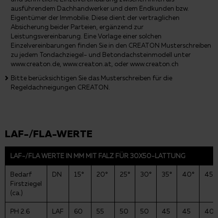
ausführendem Dachhandwerker und dem Endkunden bzw.
Eigentümer der Immobilie. Diese dient der vertraglichen
Absicherung beider Parteien, ergänzend zur
Leistungsvereinbarung. Eine Vorlage einer solchen
Einzelvereinbarungen finden Sie in den CREATON Musterschreiben
zu jedem Tondachziegel- und Betondachsteinmodell unter
www.creaton.de, www.creaton.at, oder www.creaton.ch
Bitte berücksichtigen Sie das Musterschreiben für die
Regeldachneigungen CREATON.
LAF-/FLA-WERTE
LAF-/FLA WERTE IN MM MIT FALZ FÜR 30X50-LATTUNG
Bedarf
DN
15°
20°
25°
30°
35°
40°
45°
Firstziegel
(ca.)
PH 2.6
LAF
60
55
50
50
45
45
40