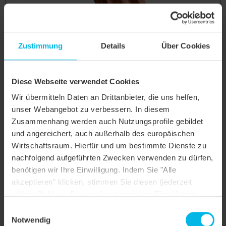
Zustimmung
Details
Über Cookies
RAT HÖN Firstanschluss-Lüfterziegel
Diese Webseite verwendet Cookies
Wir übermitteln Daten an Drittanbieter, die uns helfen,
unser Webangebot zu verbessern. In diesem
Zusammenhang werden auch Nutzungsprofile gebildet
und angereichert, auch außerhalb des europäischen
Wirtschaftsraum. Hierfür und um bestimmte Dienste zu
nachfolgend aufgeführten Zwecken verwenden zu dürfen,
benötigen wir Ihre Einwilligung. Indem Sie "Alle
akzeptieren" klicken, stimmen Sie diesen (jederzeit
widerruflich) zu. Dies umfasst auch Ihre Einwilligung
nach Art. 49 (1) (a) DSGVO. Sie können Ihre
Einwilligungsauswahl
RAT HÖN Firstanschluss-Lüfter-Längshalber
Einstellungen ändern oder die Datenverarbeitung
Notwendig