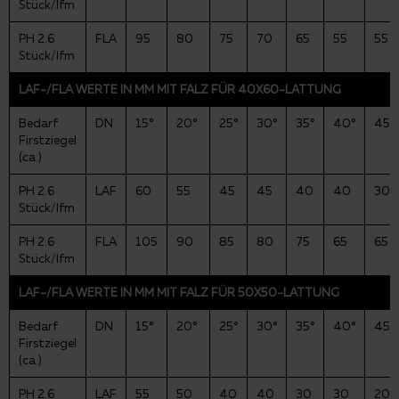
Stück/lfm
PH 2.6
FLA
95
80
75
70
65
55
55
Stück/lfm
LAF-/FLA WERTE IN MM MIT FALZ FÜR 40X60-LATTUNG
Bedarf
DN
15°
20°
25°
30°
35°
40°
45°
Firstziegel
(ca.)
PH 2.6
LAF
60
55
45
45
40
40
30
Stück/lfm
PH 2.6
FLA
105
90
85
80
75
65
65
Stück/lfm
LAF-/FLA WERTE IN MM MIT FALZ FÜR 50X50-LATTUNG
Bedarf
DN
15°
20°
25°
30°
35°
40°
45°
Firstziegel
(ca.)
PH 2.6
LAF
55
50
40
40
30
30
20