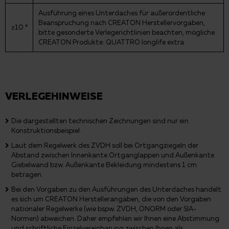
Ausführung eines Unterdaches für außerordentliche
Beanspruchung nach CREATON Herstellervorgaben,
≥10 °
bitte gesonderte Verlegerichtlinien beachten, mögliche
CREATON Produkte: QUATTRO longlife extra
VERLEGEHINWEISE
Die dargestellten technischen Zeichnungen sind nur ein
Konstruktionsbeispiel.
Laut dem Regelwerk des ZVDH soll bei Ortgangziegeln der
Abstand zwischen Innenkante Ortganglappen und Außenkante
Giebelwand bzw. Außenkante Bekleidung mindestens 1 cm
betragen.
Bei den Vorgaben zu den Ausführungen des Unterdaches handelt
es sich um CREATON Herstellerangaben, die von den Vorgaben
nationaler Regelwerke (wie bspw. ZVDH, ÖNORM oder SIA-
Normen) abweichen. Daher empfehlen wir Ihnen eine Abstimmung
und schriftliche Einzelvereinbarung zwischen Ihnen als