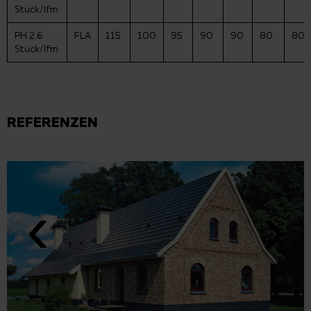
Stück/lfm
PH 2.6
FLA
115
100
95
90
90
80
80
Stück/lfm
REFERENZEN