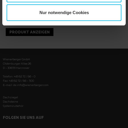
Nur notwendige Cookies
PRODUKT ANZEIGEN
Wienerberger GmbH
Oldenburger Allee 26
D - 30659 Hannover
Telefon: +49 82 72 / 86 - 0
Fax: +49 82 72 / 86 - 500
E-mail:
de.info@wienerberger.com
Dachziegel
Dachsteine
Systemzubehör
FOLGEN SIE UNS AUF