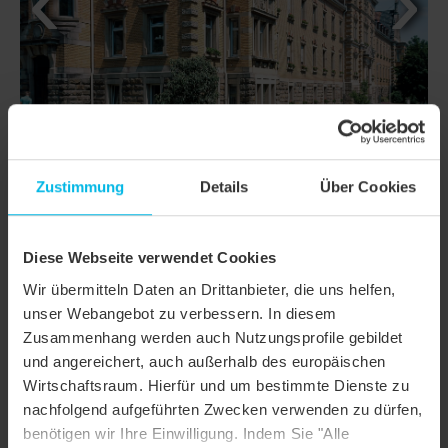
Zustimmung
Details
Über Cookies
Diese Webseite verwendet Cookies
DETAILS
Wir übermitteln Daten an Drittanbieter, die uns helfen,
unser Webangebot zu verbessern. In diesem
MODELL
RATIO
Zusammenhang werden auch Nutzungsprofile gebildet
und angereichert, auch außerhalb des europäischen
Produktfamilie
Falzziegel / Doppelmuldenfalzziegel
Wirtschaftsraum. Hierfür und um bestimmte Dienste zu
Produktgruppe
Dachziegel
nachfolgend aufgeführten Zwecken verwenden zu dürfen,
benötigen wir Ihre Einwilligung. Indem Sie "Alle
Objektart
Öffentliches Gebäude