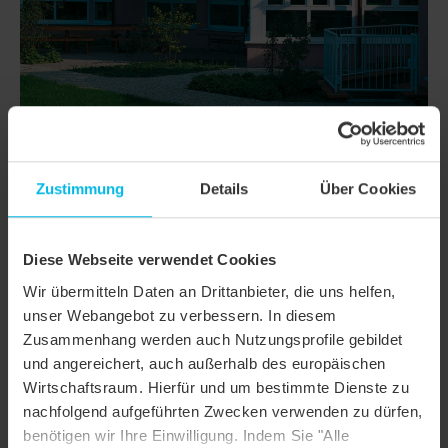
Zustimmung
Details
Über Cookies
DETAILS
Diese Webseite verwendet Cookies
Wir übermitteln Daten an Drittanbieter, die uns helfen,
MODELL
RATIO
unser Webangebot zu verbessern. In diesem
Produktfamilie
Falzziegel / Doppelmuldenfalzziegel
Zusammenhang werden auch Nutzungsprofile gebildet
und angereichert, auch außerhalb des europäischen
Produktgruppe
Dachziegel
Wirtschaftsraum. Hierfür und um bestimmte Dienste zu
Objektart
Öffentliches Gebäude
nachfolgend aufgeführten Zwecken verwenden zu dürfen,
benötigen wir Ihre Einwilligung. Indem Sie "Alle