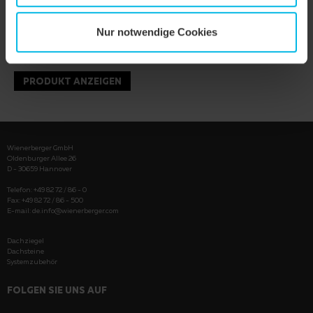
Nur notwendige Cookies
PRODUKT ANZEIGEN
Wienerberger GmbH
Oldenburger Allee 26
D - 30659 Hannover
Telefon: +49 82 72 / 86 - 0
Fax: +49 82 72 / 86 - 500
E-mail:
de.info@wienerberger.com
Dachziegel
Dachsteine
Systemzubehör
FOLGEN SIE UNS AUF