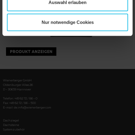
Auswahl erlauben
Nur notwendige Cookies
PRODUKT ANZEIGEN
Wienerberger GmbH
Oldenburger Allee 26
D - 30659 Hannover
Telefon: +49 82 72 / 86 - 0
Fax: +49 82 72 / 86 - 500
E-mail:
de.info@wienerberger.com
Dachziegel
Dachsteine
Systemzubehör