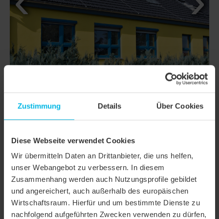
Zustimmung
Details
Über Cookies
DETAILS
Diese Webseite verwendet Cookies
Wir übermitteln Daten an Drittanbieter, die uns helfen,
MODELL
RATIO
unser Webangebot zu verbessern. In diesem
Produktfamilie
Falzziegel / Doppelmuldenfalzziegel
Zusammenhang werden auch Nutzungsprofile gebildet
und angereichert, auch außerhalb des europäischen
Produktgruppe
Dachziegel
Wirtschaftsraum. Hierfür und um bestimmte Dienste zu
nachfolgend aufgeführten Zwecken verwenden zu dürfen,
Objektart
Öffentliches Gebäude