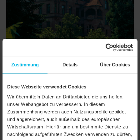
Zustimmung
Details
Über Cookies
Diese Webseite verwendet Cookies
DETAILS
Wir übermitteln Daten an Drittanbieter, die uns helfen,
MODELL
SAKRAL RUNDSCHNITT
unser Webangebot zu verbessern. In diesem
Zusammenhang werden auch Nutzungsprofile gebildet
Produktfamilie
Biberschwanzziegel SAKRAL
und angereichert, auch außerhalb des europäischen
Wirtschaftsraum. Hierfür und um bestimmte Dienste zu
Produktgruppe
Dachziegel
nachfolgend aufgeführten Zwecken verwenden zu dürfen,
Objektart
Kirche