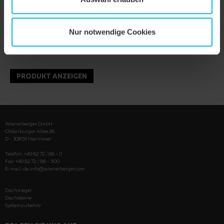
Nur notwendige Cookies
PRODUKT ANZEIGEN
Wienerberger GmbH
Oldenburger Allee 26
D - 30659 Hannover
Telefon: +49 82 72 / 86 - 0
Fax: +49 82 72 / 86 - 500
E-mail:
de.info@wienerberger.com
Dachziegel
Dachsteine
Systemzubehör