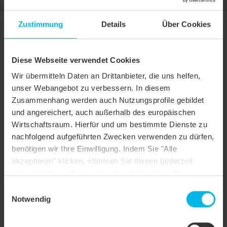
Zustimmung
Details
Über Cookies
EINSATZBEREICHE
ZUSATZMASSNAHME NACH SIA-NORM UND CREATON H
Diese Webseite verwendet Cookies
ERSTELLERANGABE
Wir übermitteln Daten an Drittanbieter, die uns helfen,
Regeldachneigung CREATON CH in Kombination mit
unser Webangebot zu verbessern. In diesem
30 °
Zusatzmaßnahmen nach Herstellerangaben
Zusammenhang werden auch Nutzungsprofile gebildet
und angereichert, auch außerhalb des europäischen
Ausführung eines Unterdaches für normale
Beanspruchung nach SIA-Norm, mögliche CREATON
Wirtschaftsraum. Hierfür und um bestimmte Dienste zu
≥30 °
Produkte: DUO extra, DUO longlife ND extra, TRIO
nachfolgend aufgeführten Zwecken verwenden zu dürfen,
extra, TRIO longlife extra, QUATTRO longlife extra
benötigen wir Ihre Einwilligung. Indem Sie "Alle
akzeptieren" klicken, stimmen Sie diesen (jederzeit
Ausführung eines Unterdaches für erhöhte
Beanspruchung nach SIA-Norm, mögliche CREATON
widerruflich) zu. Dies umfasst auch Ihre Einwilligung
≥25 °
Produkte: DUO extra, DUO longlife ND extra, TRIO
nach Art. 49 (1) (a) DSGVO. Sie können Ihre
Einwilligungsauswahl
extra, TRIO longlife extra, QUATTRO longlife extra
Einstellungen ändern oder die Datenverarbeitung
Notwendig
ablehnen.
Ausführung eines Unterdaches für außerordentliche
≥22 °
Beanspruchung nach SIA-Norm, mögliche CREATON