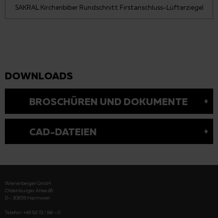
SAKRAL Kirchenbiber Rundschnitt Firstanschluss-Lüfterziegel
DOWNLOADS
BROSCHÜREN UND DOKUMENTE
CAD-DATEIEN
Wienerberger GmbH
Oldenburger Allee 26
D - 30659 Hannover
Telefon: +49 82 72 / 86 - 0