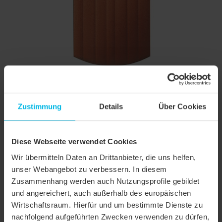
Größe (ca.)
160 x 380 x 16 mm
Zustimmung
Details
Über Cookies
Deckbreite max. (ca.)
160 mm
Decklänge min. (ca.)
145 mm
Diese Webseite verwendet Cookies
Decklänge i.M. (ca.)
155 mm
Wir übermitteln Daten an Drittanbieter, die uns helfen,
Decklänge max. (ca.)
165 mm
unser Webangebot zu verbessern. In diesem
Zusammenhang werden auch Nutzungsprofile gebildet
Ziegelbedarf i.M. (ca.)
40 Stück/m²
und angereichert, auch außerhalb des europäischen
Gewicht je Stück (ca.)
2.4 kg/Stück
Wirtschaftsraum. Hierfür und um bestimmte Dienste zu
nachfolgend aufgeführten Zwecken verwenden zu dürfen,
Gewicht je m² (ca.)
96 kg/m²