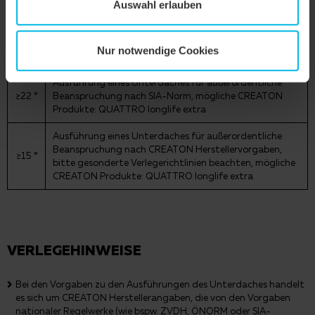
Auswahl erlauben
Ausführung eines Unterdaches für erhöhte
Beanspruchung nach SIA-Norm, mögliche CREATON
≥25 °
Produkte: DUO extra, DUO longlife ND extra, TRIO
Nur notwendige Cookies
extra, TRIO longlife extra, QUATTRO longlife extra
Ausführung eines Unterdaches für außerordentliche
≥22 °
Beanspruchung nach SIA-Norm, mögliche CREATON
Produkte: QUATTRO longlife extra
Ausführung eines Unterdaches für außerordentliche
Beanspruchung nach CREATON Herstellervorgaben,
≥15 °
bitte gesonderte Verlegerichtlinien beachten, mögliche
CREATON Produkte: QUATTRO longlife extra
VERLEGEHINWEISE
Bei den Vorgaben zu den Ausführungen des Unterdaches handelt
es sich um CREATON Herstellerangaben, die von den Vorgaben
nationaler Regelwerke (wie bspw. ZVDH, ÖNORM oder SIA-