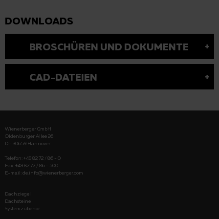
DOWNLOADS
BROSCHÜREN UND DOKUMENTE
CAD-DATEIEN
Wienerberger GmbH
Oldenburger Allee 26
D - 30659 Hannover
Telefon: +49 82 72 / 86 - 0
Fax: +49 82 72 / 86 - 500
E-mail:
de.info@wienerberger.com
Dachziegel
Dachsteine
Systemzubehör