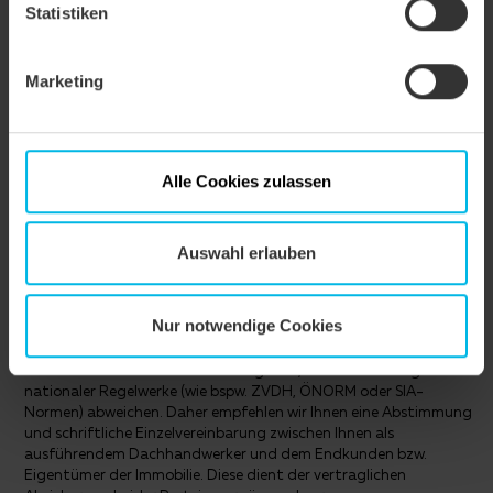
Statistiken
Marketing
VERLEGEHINWEISE
Die dargestellten technischen Zeichnungen sind nur ein
Konstruktionsbeispiel.
Alle Cookies zulassen
Laut dem Regelwerk des ZVDH soll bei Ortgangziegeln der
Abstand zwischen Innenkante Ortganglappen und Außenkante
Giebelwand bzw. Außenkante Bekleidung mindestens 1 cm
Auswahl erlauben
betragen.
Lattweite/ Decklänge ist abhängig von Deckungsart und
Dachneigung.
Nur notwendige Cookies
Bei den Vorgaben zu den Ausführungen des Unterdaches handelt
es sich um CREATON Herstellerangaben, die von den Vorgaben
nationaler Regelwerke (wie bspw. ZVDH, ÖNORM oder SIA-
Normen) abweichen. Daher empfehlen wir Ihnen eine Abstimmung
und schriftliche Einzelvereinbarung zwischen Ihnen als
ausführendem Dachhandwerker und dem Endkunden bzw.
Eigentümer der Immobilie. Diese dient der vertraglichen