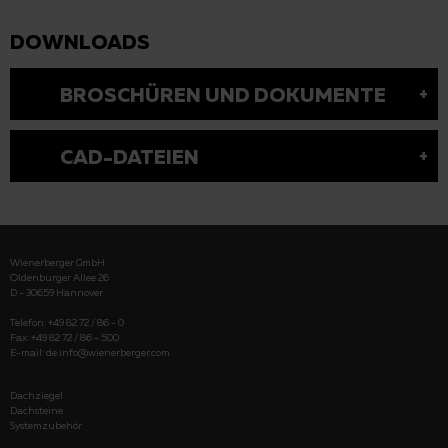
DOWNLOADS
BROSCHÜREN UND DOKUMENTE
CAD-DATEIEN
Wienerberger GmbH
Oldenburger Allee 26
D - 30659 Hannover
Telefon: +49 82 72 / 86 - 0
Fax: +49 82 72 / 86 - 500
E-mail:
de.info@wienerberger.com
Dachziegel
Dachsteine
Systemzubehör