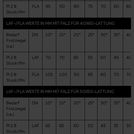
PI 2.8
FLA
95
90
80
75
70
60
60
Stück/lfm
LAF-/FLA WERTE IN MM MIT FALZ FÜR 40X60-LATTUNG
Bedarf
DN
10°
15°
20°
25°
30°
35°
40°
Firstziegel
(ca.)
PI 2.8
LAF
70
70
65
55
50
45
40
Stück/lfm
PI 2.8
FLA
105
100
90
85
80
70
70
Stück/lfm
LAF-/FLA WERTE IN MM MIT FALZ FÜR 50X50-LATTUNG
Bedarf
DN
10°
15°
20°
25°
30°
35°
40°
Firstziegel
(ca.)
PI 2.8
LAF
65
65
60
50
45
35
30
Stück/lfm