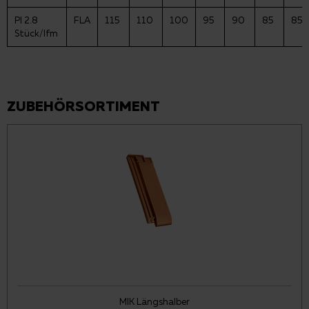
PI 2.8
FLA
115
110
100
95
90
85
85
Stück/lfm
ZUBEHÖRSORTIMENT
MIK Längshalber