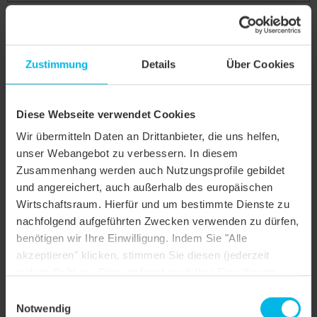
Zustimmung
Details
Über Cookies
Diese Webseite verwendet Cookies
Wir übermitteln Daten an Drittanbieter, die uns helfen,
unser Webangebot zu verbessern. In diesem
Zusammenhang werden auch Nutzungsprofile gebildet
und angereichert, auch außerhalb des europäischen
MIK Firstanschluss-Lüfter-Ortgangziegel rechts
Wirtschaftsraum. Hierfür und um bestimmte Dienste zu
nachfolgend aufgeführten Zwecken verwenden zu dürfen,
benötigen wir Ihre Einwilligung. Indem Sie "Alle
akzeptieren" klicken, stimmen Sie diesen (jederzeit
widerruflich) zu. Dies umfasst auch Ihre Einwilligung
nach Art. 49 (1) (a) DSGVO. Sie können Ihre
Einwilligungsauswahl
Einstellungen ändern oder die Datenverarbeitung
Notwendig