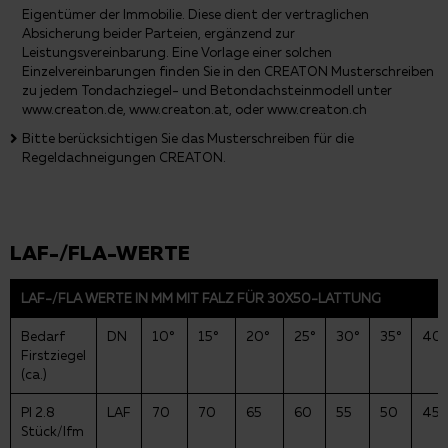
Eigentümer der Immobilie. Diese dient der vertraglichen
Absicherung beider Parteien, ergänzend zur
Leistungsvereinbarung. Eine Vorlage einer solchen
Einzelvereinbarungen finden Sie in den CREATON Musterschreiben
zu jedem Tondachziegel- und Betondachsteinmodell unter
www.creaton.de, www.creaton.at, oder www.creaton.ch
Bitte berücksichtigen Sie das Musterschreiben für die
Regeldachneigungen CREATON.
LAF-/FLA-WERTE
LAF-/FLA WERTE IN MM MIT FALZ FÜR 30X50-LATTUNG
Bedarf
DN
10°
15°
20°
25°
30°
35°
40°
Firstziegel
(ca.)
PI 2.8
LAF
70
70
65
60
55
50
45
Stück/lfm