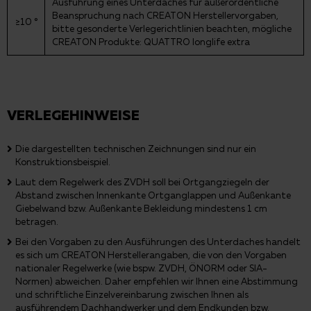
Ausführung eines Unterdaches für außerordentliche
Beanspruchung nach CREATON Herstellervorgaben,
≥10 °
bitte gesonderte Verlegerichtlinien beachten, mögliche
CREATON Produkte: QUATTRO longlife extra
VERLEGEHINWEISE
Die dargestellten technischen Zeichnungen sind nur ein
Konstruktionsbeispiel.
Laut dem Regelwerk des ZVDH soll bei Ortgangziegeln der
Abstand zwischen Innenkante Ortganglappen und Außenkante
Giebelwand bzw. Außenkante Bekleidung mindestens 1 cm
betragen.
Bei den Vorgaben zu den Ausführungen des Unterdaches handelt
es sich um CREATON Herstellerangaben, die von den Vorgaben
nationaler Regelwerke (wie bspw. ZVDH, ÖNORM oder SIA-
Normen) abweichen. Daher empfehlen wir Ihnen eine Abstimmung
und schriftliche Einzelvereinbarung zwischen Ihnen als
ausführendem Dachhandwerker und dem Endkunden bzw.