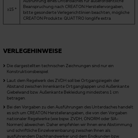
Ausführung eines Unterdaches für außerordentliche
Beanspruchung nach CREATON Herstellervorgaben,
≥15 °
bitte gesonderte Verlegerichtlinien beachten, mögliche
CREATON Produkte: QUATTRO longlife extra
VERLEGEHINWEISE
Die dargestellten technischen Zeichnungen sind nur ein
Konstruktionsbeispiel.
Laut dem Regelwerk des ZVDH soll bei Ortgangziegeln der
Abstand zwischen Innenkante Ortganglappen und Außenkante
Giebelwand bzw. Außenkante Bekleidung mindestens 1 cm
betragen.
Bei den Vorgaben zu den Ausführungen des Unterdaches handelt
es sich um CREATON Herstellerangaben, die von den Vorgaben
nationaler Regelwerke (wie bspw. ZVDH, ÖNORM oder SIA-
Normen) abweichen. Daher empfehlen wir Ihnen eine Abstimmung
und schriftliche Einzelvereinbarung zwischen Ihnen als
ausführendem Dachhandwerker und dem Endkunden bzw.