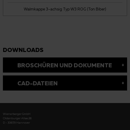
Walmkappe 3-achsig Typ W3 ROG (Ton Biber)
DOWNLOADS
BROSCHÜREN UND DOKUMENTE
CAD-DATEIEN
Wienerberger GmbH
Oldenburger Allee 26
D - 30659 Hannover