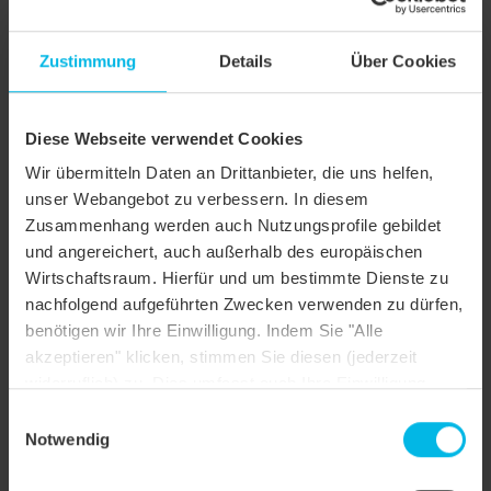
Zustimmung
Details
Über Cookies
Diese Webseite verwendet Cookies
Wir übermitteln Daten an Drittanbieter, die uns helfen,
unser Webangebot zu verbessern. In diesem
Zusammenhang werden auch Nutzungsprofile gebildet
und angereichert, auch außerhalb des europäischen
Wirtschaftsraum. Hierfür und um bestimmte Dienste zu
nachfolgend aufgeführten Zwecken verwenden zu dürfen,
Biber Handstrich Spitzschnitt Firstanschlussziegel
benötigen wir Ihre Einwilligung. Indem Sie "Alle
akzeptieren" klicken, stimmen Sie diesen (jederzeit
widerruflich) zu. Dies umfasst auch Ihre Einwilligung
nach Art. 49 (1) (a) DSGVO. Sie können Ihre
Einwilligungsauswahl
Einstellungen ändern oder die Datenverarbeitung
Notwendig
ablehnen.