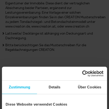
Eigentümer der Immobilie. Diese dient der vertraglichen
Absicherung beider Parteien, ergänzend zur
Leistungsvereinbarung. Eine Vorlage einer solchen
Einzelvereinbarungen finden Sie in den CREATON Musterschreiben
zu jedem Tondachziegel- und Betondachsteinmodell unter
www.creaton.de, www.creaton.at, oder www.creaton.ch
Lattweite/ Decklänge ist abhängig von Deckungsart und
Dachneigung.
Bitte berücksichtigen Sie das Musterschreiben für die
Regeldachneigungen CREATON.
ZUBEHÖRSORTIMENT
Zustimmung
Details
Über Cookies
Diese Webseite verwendet Cookies