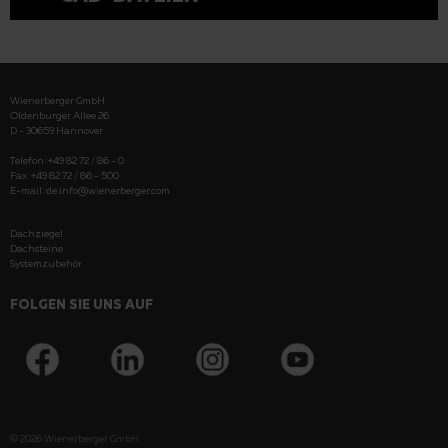
Wienerberger GmbH
Oldenburger Allee 26
D - 30659 Hannover
Telefon: +49 82 72 / 86 - 0
Fax: +49 82 72 / 86 - 500
E-mail:
de.info@wienerberger.com
Dachziegel
Dachsteine
Systemzubehör
FOLGEN SIE UNS AUF
© 2026
Wienerberger GmbH