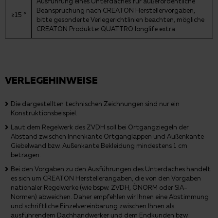
Ausführung eines Unterdaches für außerordentliche
Beanspruchung nach CREATON Herstellervorgaben,
≥15 °
bitte gesonderte Verlegerichtlinien beachten, mögliche
CREATON Produkte: QUATTRO longlife extra
VERLEGEHINWEISE
Die dargestellten technischen Zeichnungen sind nur ein
Konstruktionsbeispiel.
Laut dem Regelwerk des ZVDH soll bei Ortgangziegeln der
Abstand zwischen Innenkante Ortganglappen und Außenkante
Giebelwand bzw. Außenkante Bekleidung mindestens 1 cm
betragen.
Bei den Vorgaben zu den Ausführungen des Unterdaches handelt
es sich um CREATON Herstellerangaben, die von den Vorgaben
nationaler Regelwerke (wie bspw. ZVDH, ÖNORM oder SIA-
Normen) abweichen. Daher empfehlen wir Ihnen eine Abstimmung
und schriftliche Einzelvereinbarung zwischen Ihnen als
ausführendem Dachhandwerker und dem Endkunden bzw.