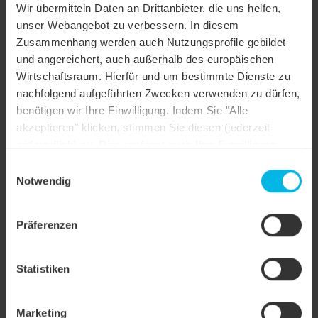
Wir übermitteln Daten an Drittanbieter, die uns helfen,
unser Webangebot zu verbessern. In diesem
Zusammenhang werden auch Nutzungsprofile gebildet
und angereichert, auch außerhalb des europäischen
Wirtschaftsraum. Hierfür und um bestimmte Dienste zu
nachfolgend aufgeführten Zwecken verwenden zu dürfen,
Biber Spitzschnitt gewellt Längshalber
benötigen wir Ihre Einwilligung. Indem Sie "Alle
akzeptieren" klicken, stimmen Sie diesen (jederzeit
widerruflich) zu. Dies umfasst auch Ihre Einwilligung
nach Art. 49 (1) (a) DSGVO. Sie können Ihre
Einwilligungsauswahl
Einstellungen ändern oder die Datenverarbeitung
Notwendig
ablehnen.
Präferenzen
Statistiken
Biber Spitzschnitt gewellt Flächenlüfterziegel LQ 10 cm²
Marketing